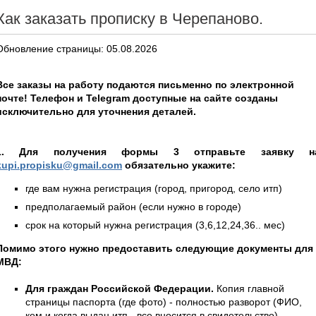
Как заказать прописку в Черепаново.
Обновление страницы: 05.08.2026
Все заказы на работу подаются письменно по электронной
почте! Телефон и Telegram доступные на сайте созданы
исключительно для уточнения деталей.
1. Для получения формы 3 отправьте заявку н
kupi.propisku@gmail.com
обязательно укажите:
где вам нужна регистрация (город, пригород, село итп)
предполагаемый район (если нужно в городе)
срок на который нужна регистрация (3,6,12,24,36.. мес)
Помимо этого нужно предоставить следующие документы для
МВД:
Для граждан Российской Федерации.
Копия главной
страницы паспорта (где фото) - полностью разворот (ФИО,
кем и когда выдан итп - все вносится в свидетельство),