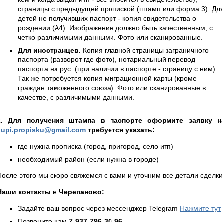
страницы с предыдущей пропиской (штамп или форма 3). Дл
детей не получивших паспорт - копия свидетельства о
рождении (А4). Изображение должно быть качественным, с
четко различимыми данными. Фото или сканированные.
Для иностранцев.
Копия главной страницы заграничного
паспорта (разворот где фото), нотариальный перевод
паспорта на рус. (при наличии в паспорте - страницу с ним).
Так же потребуется копия миграционной карты (кроме
граждан таможенного союза). Фото или сканированные в
качестве, с различимыми данными.
2. Для получения штампа в паспорте оформите заявку н
kupi.propisku@gmail.com
требуется указать:
где нужна прописка (город, пригород, село итп)
необходимый район (если нужна в городе)
После этого мы скоро свяжемся с вами и уточним все детали сделки
Наши контакты в Черепаново:
Задайте ваш вопрос через мессенджер Telegram
Нажмите тут
Позвоните нам
7-937-796-30-96